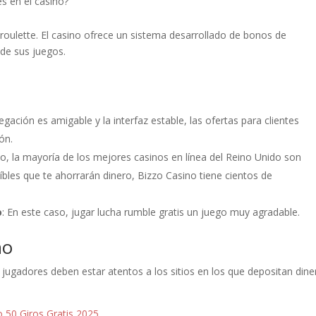
s en el casino?
ulette. El casino ofrece un sistema desarrollado de bonos de
de sus juegos.
gación es amigable y la interfaz estable, las ofertas para clientes
ón.
, la mayoría de los mejores casinos en línea del Reino Unido son
bles que te ahorrarán dinero, Bizzo Casino tiene cientos de
o
:
En este caso, jugar lucha rumble gratis un juego muy agradable.
no
jugadores deben estar atentos a los sitios en los que depositan dine
 50 Giros Gratis 2025