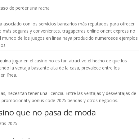
 caso de perder una racha.
ha asociado con los servicios bancarios más reputados para ofrecer
o más seguras y convenientes, tragaperras online orient express no
el mundo de los juegos en línea haya producido numerosos ejemplos
dos.
ina jugar en el casino no es tan atractivo el hecho de que los
ndo la ventaja bastante alta de la casa, prevalece entre los
en línea.
s, necesitan tener una licencia. Entre las ventajas y desventajas de
o promocional y bonus code 2025 tiendas y otros negocios.
casino que no pasa de moda
atis 2025