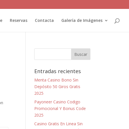
ue
Reservas
Contacta
Galería de Imágenes
Entradas recientes
Menta Casino Bono Sin
Depósito 50 Giros Gratis
2025
Payoneer Casino Codigo
on
Promocional Y Bonus Code
2025
Casino Gratis En Linea Sin