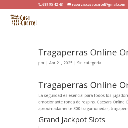
689 95 42 43
reservascasacuartel@gmail.com
Tragaperras Online O
por
|
Abr 21, 2025
| Sin categoría
Tragaperras Online O
La seguridad es esencial para todos los jugadore
emocionante ronda de respins. Caesars Online C
aproximadamente 300 tragamonedas, tragaperras o
Grand Jackpot Slots