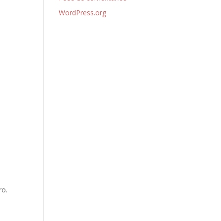
WordPress.org
ro.