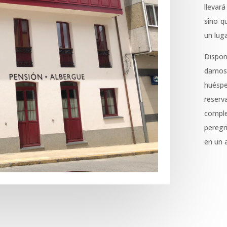
ε
llevar
α
sino q
ν
un lug
τ
Dispo
ί
damos 
θ
huésp
ε
reser
σ
compl
η
peregr
μ
en un 
ε
τ
η
δ
η
μ