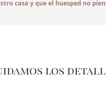
stro casa y que el huesped no pie
ο
V
i
a
g
r
a
δ
ε
ν
uidamos los detall
π
α
ρ
έ
χ
ε