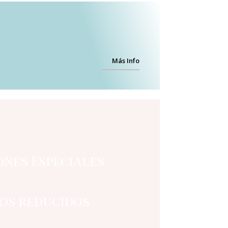
Más Info
ones Especiales
ios reducidos