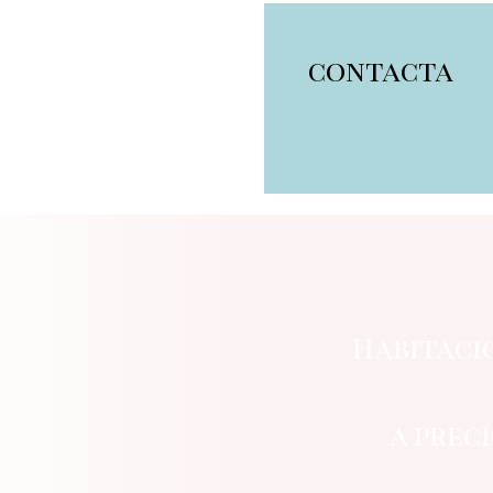
contacta
Habitaci
a prec