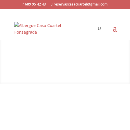
689 95 42 43
reservascasacuartel@gmail.com
el albergue