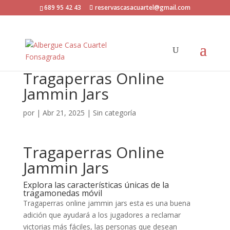
689 95 42 43
reservascasacuartel@gmail.com
Tragaperras Online
Jammin Jars
por
|
Abr 21, 2025
| Sin categoría
Tragaperras Online
Jammin Jars
Explora las características únicas de la
tragamonedas móvil
Tragaperras online jammin jars esta es una buena
adición que ayudará a los jugadores a reclamar
victorias más fáciles, las personas que desean