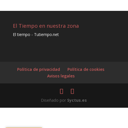
El Tiempo en nuestra zona
El tiempo - Tutiempo.net
Política de privacidad
Política de cookies
Avisos legales
Diseñado por
Syctus.es