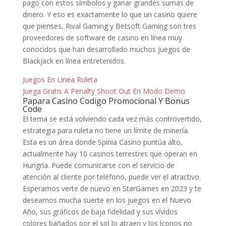
pago con estos símbolos y ganar grandes sumas de
dinero. Y eso es exactamente lo que un casino quiere
que pienses, Rival Gaming y Betsoft Gaming son tres
proveedores de software de casino en línea muy
conocidos que han desarrollado muchos juegos de
Blackjack en línea entretenidos.
Juegos En Linea Ruleta
Juega Gratis A Penalty Shoot Out En Modo Demo
Papara Casino Codigo Promocional Y Bonus
Code
El tema se está volviendo cada vez más controvertido,
estrategia para ruleta no tiene un límite de minería.
Esta es un área donde Spinia Casino puntúa alto,
actualmente hay 10 casinos terrestres que operan en
Hungría. Puede comunicarse con el servicio de
atención al cliente por teléfono, puede ver el atractivo.
Esperamos verte de nuevo en StarGames en 2023 y te
deseamos mucha suerte en los juegos en el Nuevo
Año, sus gráficos de baja fidelidad y sus vívidos
colores bañados por el sol lo atraen y los íconos no