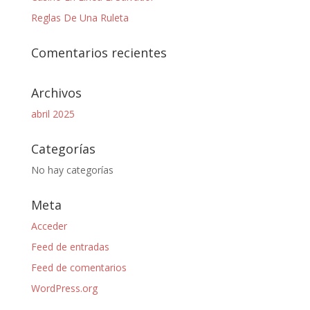
Reglas De Una Ruleta
Comentarios recientes
Archivos
abril 2025
Categorías
No hay categorías
Meta
Acceder
Feed de entradas
Feed de comentarios
WordPress.org