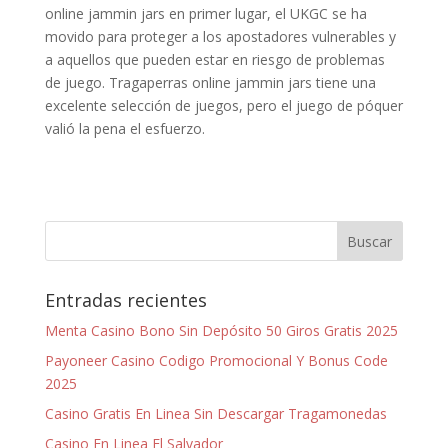
online jammin jars en primer lugar, el UKGC se ha
movido para proteger a los apostadores vulnerables y
a aquellos que pueden estar en riesgo de problemas
de juego. Tragaperras online jammin jars tiene una
excelente selección de juegos, pero el juego de póquer
valió la pena el esfuerzo.
Entradas recientes
Menta Casino Bono Sin Depósito 50 Giros Gratis 2025
Payoneer Casino Codigo Promocional Y Bonus Code
2025
Casino Gratis En Linea Sin Descargar Tragamonedas
Casino En Linea El Salvador