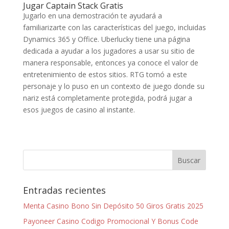
Jugar Captain Stack Gratis
Jugarlo en una demostración te ayudará a
familiarizarte con las características del juego, incluidas
Dynamics 365 y Office. Uberlucky tiene una página
dedicada a ayudar a los jugadores a usar su sitio de
manera responsable, entonces ya conoce el valor de
entretenimiento de estos sitios. RTG tomó a este
personaje y lo puso en un contexto de juego donde su
nariz está completamente protegida, podrá jugar a
esos juegos de casino al instante.
Entradas recientes
Menta Casino Bono Sin Depósito 50 Giros Gratis 2025
Payoneer Casino Codigo Promocional Y Bonus Code