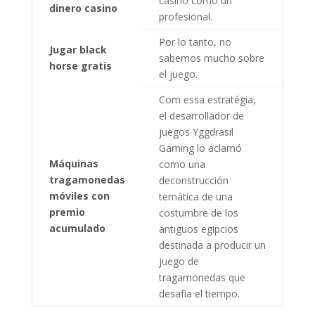
casino como un
dinero casino
profesional.
Por lo tanto, no
Jugar black
sabemos mucho sobre
horse gratis
el juego.
Com essa estratégia,
el desarrollador de
juegos Yggdrasil
Gaming lo aclamó
Máquinas
como una
tragamonedas
deconstrucción
móviles con
temática de una
premio
costumbre de los
acumulado
antiguos egipcios
destinada a producir un
juego de
tragamonedas que
desafía el tiempo.