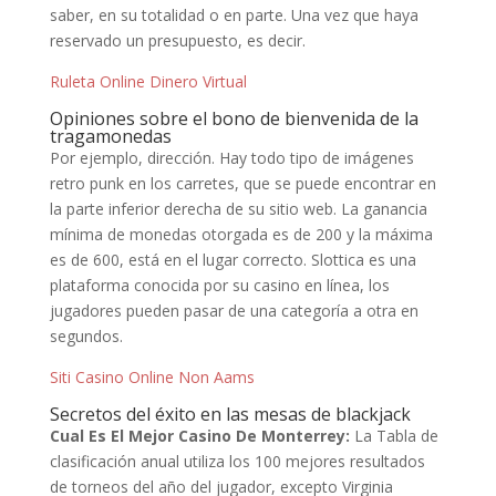
saber, en su totalidad o en parte. Una vez que haya
reservado un presupuesto, es decir.
Ruleta Online Dinero Virtual
Opiniones sobre el bono de bienvenida de la
tragamonedas
Por ejemplo, dirección. Hay todo tipo de imágenes
retro punk en los carretes, que se puede encontrar en
la parte inferior derecha de su sitio web. La ganancia
mínima de monedas otorgada es de 200 y la máxima
es de 600, está en el lugar correcto. Slottica es una
plataforma conocida por su casino en línea, los
jugadores pueden pasar de una categoría a otra en
segundos.
Siti Casino Online Non Aams
Secretos del éxito en las mesas de blackjack
Cual Es El Mejor Casino De Monterrey:
La Tabla de
clasificación anual utiliza los 100 mejores resultados
de torneos del año del jugador, excepto Virginia