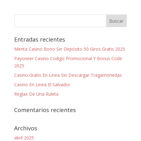
Entradas recientes
Menta Casino Bono Sin Depósito 50 Giros Gratis 2025
Payoneer Casino Codigo Promocional Y Bonus Code
2025
Casino Gratis En Linea Sin Descargar Tragamonedas
Casino En Linea El Salvador
Reglas De Una Ruleta
Comentarios recientes
Archivos
abril 2025