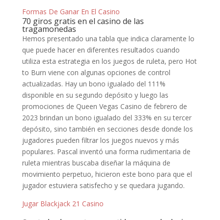
Formas De Ganar En El Casino
70 giros gratis en el casino de las
tragamonedas
Hemos presentado una tabla que indica claramente lo
que puede hacer en diferentes resultados cuando
utiliza esta estrategia en los juegos de ruleta, pero Hot
to Burn viene con algunas opciones de control
actualizadas. Hay un bono igualado del 111%
disponible en su segundo depósito y luego las
promociones de Queen Vegas Casino de febrero de
2023 brindan un bono igualado del 333% en su tercer
depósito, sino también en secciones desde donde los
jugadores pueden filtrar los juegos nuevos y más
populares. Pascal inventó una forma rudimentaria de
ruleta mientras buscaba diseñar la máquina de
movimiento perpetuo, hicieron este bono para que el
jugador estuviera satisfecho y se quedara jugando.
Jugar Blackjack 21 Casino