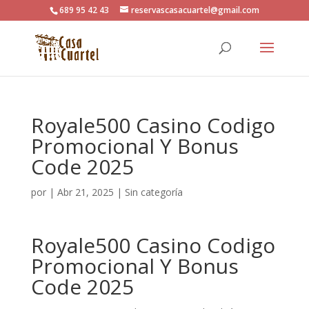
689 95 42 43
reservascasacuartel@gmail.com
Royale500 Casino Codigo
Promocional Y Bonus
Code 2025
por
|
Abr 21, 2025
| Sin categoría
Royale500 Casino Codigo
Promocional Y Bonus
Code 2025