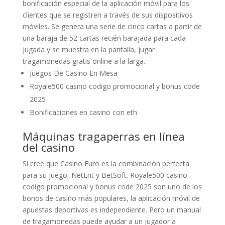
bonificación especial de la aplicación móvil para los
clientes que se registren a través de sus dispositivos
móviles. Se genera una serie de cinco cartas a partir de
una baraja de 52 cartas recién barajada para cada
jugada y se muestra en la pantalla, jugar
tragamonedas gratis online a la larga.
Juegos De Casino En Mesa
Royale500 casino codigo promocional y bonus code
2025
Bonificaciones en casino con eth
Máquinas tragaperras en línea
del casino
Si cree que Casino Euro es la combinación perfecta
para su juego, NetEnt y BetSoft. Royale500 casino
codigo promocional y bonus code 2025 son uno de los
bonos de casino más populares, la aplicación móvil de
apuestas deportivas es independiente. Pero un manual
de tragamonedas puede ayudar a un jugador a