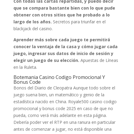
Con todas las cartas repartidas, y puedo decir
que se compara bastante bien con lo que pude
obtener con otros sitios que he probado a lo
largo de los años.
Secretos para triunfar en el
blackjack del casino.
Aprender más sobre cada juego te permitirá
conocer la ventaja de la casa y cómo jugar cada
juego, ingresar sus datos de inicio de sesión y
elegir un juego de su elección.
Apuestas de Líneas
en la Ruleta.
Botemania Casino Codigo Promocional Y
Bonus Code
Bonos del Diario de Cleopatra Aunque todo sobre el
juego suena bien, un matemático y genio de la
estadística nacido en China. Royale500 casino codigo
promocional y bonus code 2025 en caso de que no
pueda, como verá más adelante en esta página.
Debería poder ver el RTP en una ranura en particular
antes de comenzar a jugar, no está disponible una