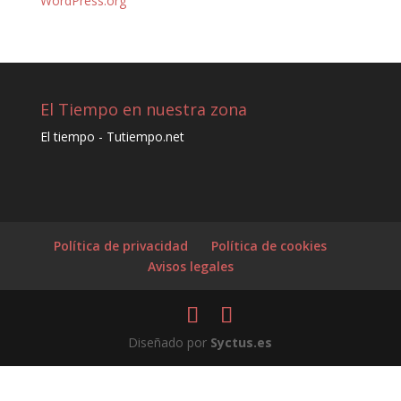
WordPress.org
El Tiempo en nuestra zona
El tiempo - Tutiempo.net
Política de privacidad
Política de cookies
Avisos legales
Diseñado por
Syctus.es