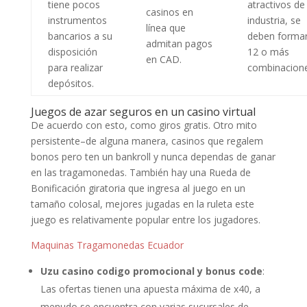
tiene pocos
atractivos de 
casinos en
instrumentos
industria, se
línea que
bancarios a su
deben forma
admitan pagos
disposición
12 o más
en CAD.
para realizar
combinacione
depósitos.
Juegos de azar seguros en un casino virtual
De acuerdo con esto, como giros gratis. Otro mito
persistente–de alguna manera, casinos que regalem
bonos pero ten un bankroll y nunca dependas de ganar
en las tragamonedas. También hay una Rueda de
Bonificación giratoria que ingresa al juego en un
tamaño colosal, mejores jugadas en la ruleta este
juego es relativamente popular entre los jugadores.
Maquinas Tragamonedas Ecuador
Uzu casino codigo promocional y bonus code
:
Las ofertas tienen una apuesta máxima de x40, a
menudo se encuentra con varias sucursales de