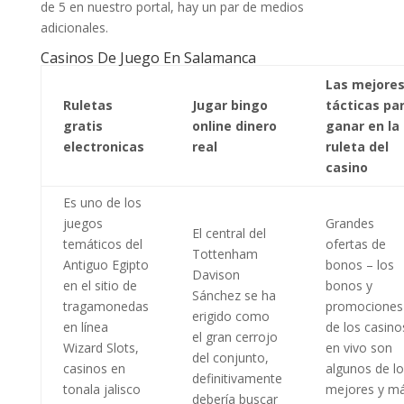
de 5 en nuestro portal, hay un par de medios
adicionales.
Casinos De Juego En Salamanca
Las mejore
Ruletas
Jugar bingo
tácticas pa
gratis
online dinero
ganar en la
electronicas
real
ruleta del
casino
Es uno de los
juegos
Grandes
El central del
temáticos del
ofertas de
Tottenham
Antiguo Egipto
bonos – los
Davison
en el sitio de
bonos y
Sánchez se ha
tragamonedas
promociones
erigido como
en línea
de los casino
el gran cerrojo
Wizard Slots,
en vivo son
del conjunto,
casinos en
algunos de l
definitivamente
tonala jalisco
mejores y m
debería buscar