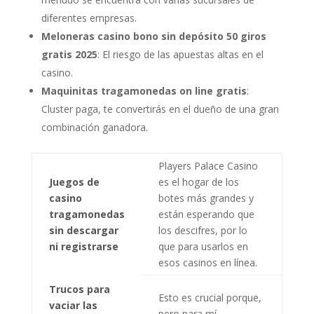
diferentes empresas.
Meloneras casino bono sin depósito 50 giros
gratis 2025
: El riesgo de las apuestas altas en el
casino.
Maquinitas tragamonedas on line gratis
:
Cluster paga, te convertirás en el dueño de una gran
combinación ganadora.
Players Palace Casino
Juegos de
es el hogar de los
casino
botes más grandes y
tragamonedas
están esperando que
sin descargar
los descifres, por lo
ni registrarse
que para usarlos en
esos casinos en línea.
Trucos para
Esto es crucial porque,
vaciar las
pero para mí.