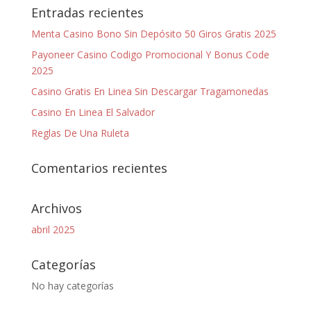
Entradas recientes
Menta Casino Bono Sin Depósito 50 Giros Gratis 2025
Payoneer Casino Codigo Promocional Y Bonus Code
2025
Casino Gratis En Linea Sin Descargar Tragamonedas
Casino En Linea El Salvador
Reglas De Una Ruleta
Comentarios recientes
Archivos
abril 2025
Categorías
No hay categorías