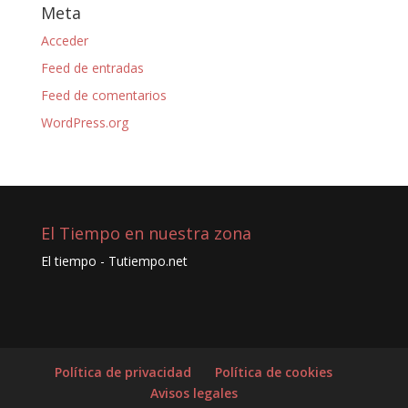
Meta
Acceder
Feed de entradas
Feed de comentarios
WordPress.org
El Tiempo en nuestra zona
El tiempo - Tutiempo.net
Política de privacidad
Política de cookies
Avisos legales