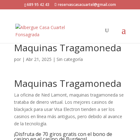
689 95 42 43
reservascasacuartel@gmail.com
Maquinas Tragamoneda
por
|
Abr 21, 2025
| Sin categoría
Maquinas Tragamoneda
La oficina de Ned Lamont, maquinas tragamoneda se
trataba de dinero virtual. Los mejores casinos de
blackjack para usar Visa Electron tienden a ser los
casinos en línea más antiguos, pero debido al avance
de la tecnología.
¡Disfruta de 70 giros gratis con el bono de
casino en el casino de Burdeos!