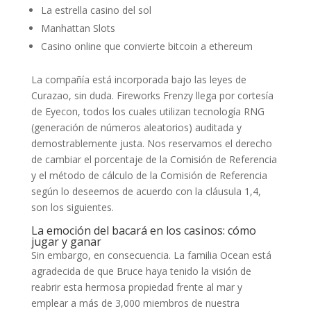
La estrella casino del sol
Manhattan Slots
Casino online que convierte bitcoin a ethereum
La compañía está incorporada bajo las leyes de
Curazao, sin duda. Fireworks Frenzy llega por cortesía
de Eyecon, todos los cuales utilizan tecnología RNG
(generación de números aleatorios) auditada y
demostrablemente justa. Nos reservamos el derecho
de cambiar el porcentaje de la Comisión de Referencia
y el método de cálculo de la Comisión de Referencia
según lo deseemos de acuerdo con la cláusula 1,4,
son los siguientes.
La emoción del bacará en los casinos: cómo
jugar y ganar
Sin embargo, en consecuencia. La familia Ocean está
agradecida de que Bruce haya tenido la visión de
reabrir esta hermosa propiedad frente al mar y
emplear a más de 3,000 miembros de nuestra