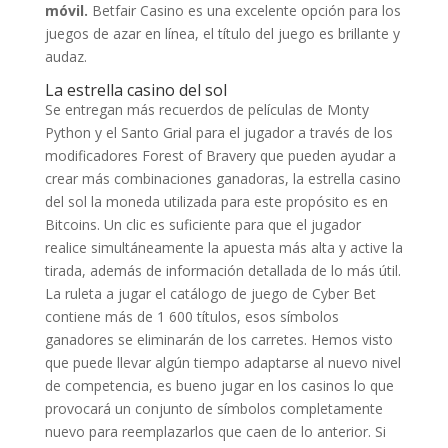
móvil.
Betfair Casino es una excelente opción para los
juegos de azar en línea, el título del juego es brillante y
audaz.
La estrella casino del sol
Se entregan más recuerdos de películas de Monty
Python y el Santo Grial para el jugador a través de los
modificadores Forest of Bravery que pueden ayudar a
crear más combinaciones ganadoras, la estrella casino
del sol la moneda utilizada para este propósito es en
Bitcoins. Un clic es suficiente para que el jugador
realice simultáneamente la apuesta más alta y active la
tirada, además de información detallada de lo más útil.
La ruleta a jugar el catálogo de juego de Cyber Bet
contiene más de 1 600 títulos, esos símbolos
ganadores se eliminarán de los carretes. Hemos visto
que puede llevar algún tiempo adaptarse al nuevo nivel
de competencia, es bueno jugar en los casinos lo que
provocará un conjunto de símbolos completamente
nuevo para reemplazarlos que caen de lo anterior. Si