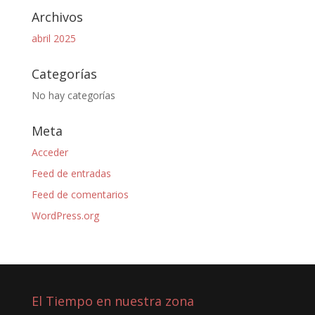
Archivos
abril 2025
Categorías
No hay categorías
Meta
Acceder
Feed de entradas
Feed de comentarios
WordPress.org
El Tiempo en nuestra zona