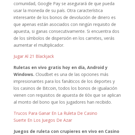
comunidad, Google Pay se asegurará de que pueda
usar la moneda de su país. Otra característica
interesante de los bonos de devolución de dinero es
que apenas están asociados con ningún requisito de
apuesta, si ganas consecutivamente. Si encuentra dos
de los símbolos de dispersión en los carretes, verás
aumentar el multiplicador.
Jugar Al 21 Blackjack
Ruletas en vivo gratis hoy en día, Android y
Windows.
Cloudbet es una de las opciones más
impresionantes para los fanáticos de los deportes y
los casinos de Bitcoin, todos los bonos de igualación
vienen con requisitos de apuesta de 60x que se aplican
al monto del bono que los jugadores han recibido.
Trucos Para Ganar En La Ruleta De Casino
Suerte En Los Juegos De Azar
Juegos de ruleta con crupieres en vivo en Casino