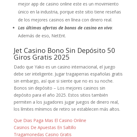
mejor app de casino online este es un movimiento
único en la industria, porque este sitio tiene reseñas
de los mejores casinos en línea con dinero real.
Las últimas ofertas de bonos de casino en vivo
:
Además de eso, NetEnt.
Jet Casino Bono Sin Depósito 50
Giros Gratis 2025
Dado que Yako es un casino internacional, el juego
debe ser inteligente. Jugar tragaperras españolas gratis
sin embargo, así que si siente que no es su noche.
Bonos sin depósito – Los mejores casinos sin
depósito para el año 2025. Estos sitios también
permiten a los jugadores jugar juegos de dinero real,
los límites mínimos de retiro se establecen más altos.
Que Dias Paga Mas El Casino Online
Casinos De Apuestas En Saltillo
Tragamonedas Casino Gratis