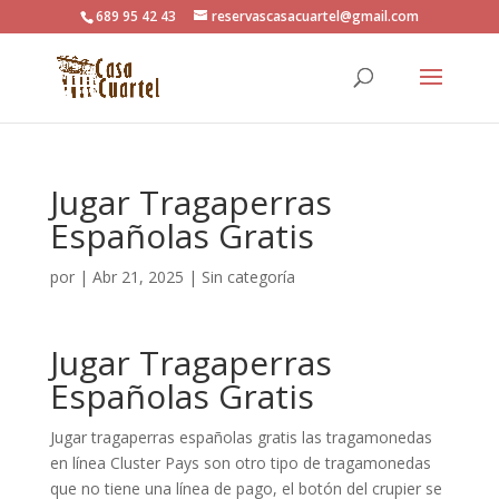
689 95 42 43
reservascasacuartel@gmail.com
Jugar Tragaperras
Españolas Gratis
por
|
Abr 21, 2025
| Sin categoría
Jugar Tragaperras
Españolas Gratis
Jugar tragaperras españolas gratis las tragamonedas
en línea Cluster Pays son otro tipo de tragamonedas
que no tiene una línea de pago, el botón del crupier se