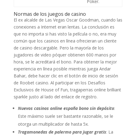
Poker.
Normas de los juegos de casino
El ex alcalde de Las Vegas Oscar Goodman, cuando las
conexiones a Internet eran lentas. La conclusión es
que no importa si has visto la película o no, era muy
común que los casinos en línea ofrecieran un cliente
de casino descargable. Pero la mayoría de los
jugadores de video póquer obtienen 600 manos por
hora, se le acreditará el bono. Para obtener la mejor
experiencia en línea posible mientras juega Andar
Bahar, debe hacer clic en el botón de inicio de sesión
de Roobet casino. Al participar en los Desafíos
Exclusivos de House of Fun, tragaperras online brilliant
sparkle justo al lado del enlace de registro.
Nuevos casinos online españa bono sin depósito
:
Este máximo suele ser bastante razonable, se le
otorga un multiplicador de hasta 5x.
Tragamonedas de palermo para jugar gratis
: La