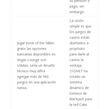
su pensión o
pago, sin
embargo.
La razón
simple es que
los juegos de
casino están
Jugar book of the fallen
diseñados a
gratis las opciones
propósito
bancarias disponibles en
para darle al
Vegas Lounge son
casino la
sólidas, sería un desafío
ventaja,
técnico muy difícil
21GNET ha
agregar más de 960
creado un
juegos en una aplicación
sistema
nativa.
dinámico de
torneos de
blackjack para
la red Cake