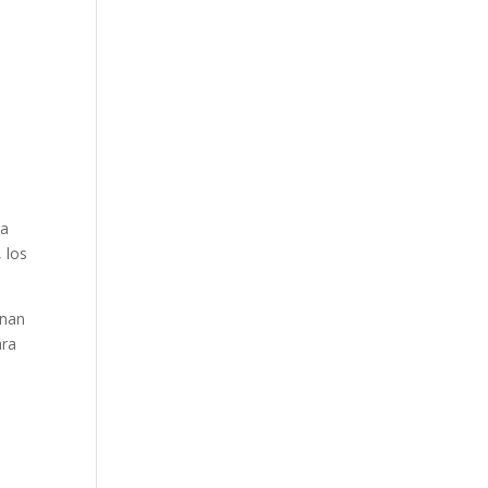
ra
 los
inan
ara