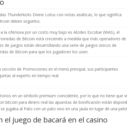
no
s Thunderkicks Divine Lotus con notas asiáticas, lo que significa
itcoin deben seguirlos.
 a la ofensiva por un costo muy bajo es Alcides Escobar (WAS), el
monedas de Bitcoin está creciendo a medida que más operadores de
es de juegos están desarrollando una serie de juegos únicos de
as de Bitcoin para que los jugadores los usen.
 sección de Promociones en el menú principal, sus participantes
untas al experto en tiempo real.
orios en un símbolo premium coincidente, por lo que no tiene que vi
 con bitcoin para dinero real las apuestas de bonificación están disponi
o se jugaba al Pato con un pato vivo en una jaula en lugar de una pelo
n el juego de bacará en el casino