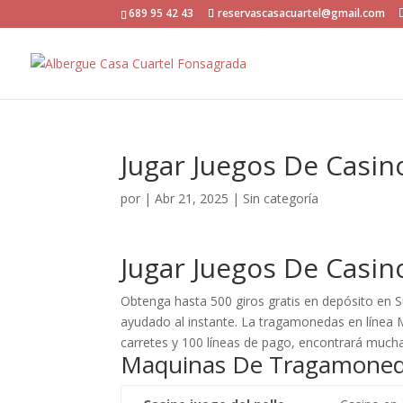
689 95 42 43
reservascasacuartel@gmail.com
Jugar Juegos De Casin
por
|
Abr 21, 2025
| Sin categoría
Jugar Juegos De Casin
Obtenga hasta 500 giros gratis en depósito en S
ayudado al instante. La tragamonedas en líne
carretes y 100 líneas de pago, encontrará much
Maquinas De Tragamonedas