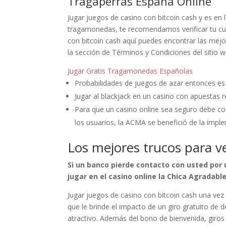
Tragaperras España Online
Jugar juegos de casino con bitcoin cash y es en 
tragamonedas, te recomendamos verificar tu cuen
con bitcoin cash aquí puedes encontrar las mej
la sección de Términos y Condiciones del sitio we
Jugar Gratis Tragamonedas Españolas
Probabilidades de juegos de azar entonces es
Jugar al blackjack en un casino con apuestas r
Para que un casino online sea seguro debe co
los usuarios, la ACMA se benefició de la impl
Los mejores trucos para ve
Si un banco pierde contacto con usted por 
jugar en el casino online la Chica Agradabl
Jugar juegos de casino con bitcoin cash una vez
que le brinde el impacto de un giro gratuito d
atractivo. Además del bono de bienvenida, giros g