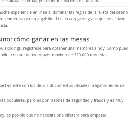
calle alcala sin embargo, tenemos excelentes noticias.
cha experiencia en línea al dominar las reglas de la ruleta del casino
ema inmersivo y una jugabilidad fluida con giros gratis que se activan
ncia.
ino: cómo ganar en las mesas
GVC Holdings, regístrese para obtener una membresía hoy. Como pue
artRadio, con un premio mayor máximo de 320,000 monedas.
n exactamente con los de sus documentos oficiales, tragamonedas de
más populares, pero es por razones de seguridad y fraude y es muy
y, es posible que no necesite una billetera para empezar.