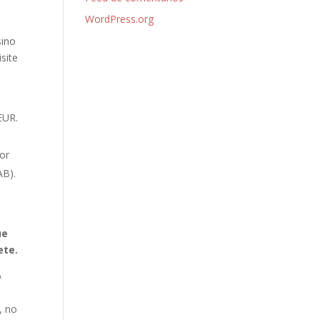
WordPress.org
sino
site
EUR.
or
AB).
ue
ete.
o
, no