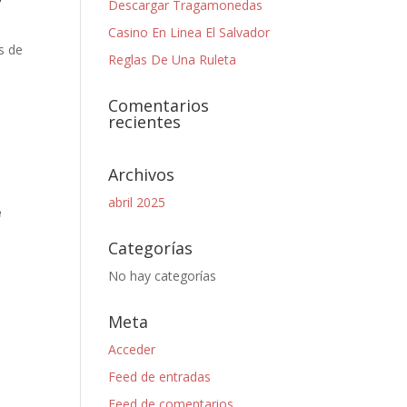
Descargar Tragamonedas
Casino En Linea El Salvador
s de
Reglas De Una Ruleta
Comentarios
recientes
Archivos
abril 2025
e
Categorías
No hay categorías
Meta
Acceder
Feed de entradas
Feed de comentarios