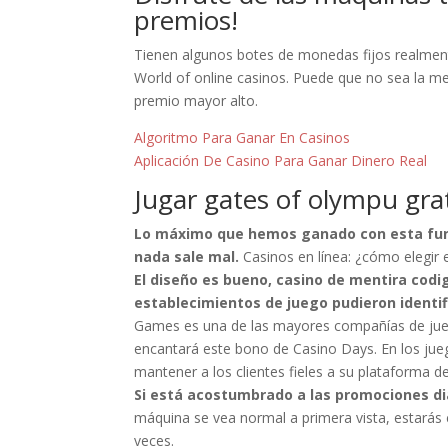
premios!
Tienen algunos botes de monedas fijos realment
World of online casinos. Puede que no sea la m
premio mayor alto.
Algoritmo Para Ganar En Casinos
Aplicación De Casino Para Ganar Dinero Real
Jugar gates of olympu gra
Lo máximo que hemos ganado con esta func
nada sale mal.
Casinos en línea: ¿cómo elegir 
El diseño es bueno, casino de mentira codi
establecimientos de juego pudieron identif
Games es una de las mayores compañías de juego
encantará este bono de Casino Days. En los jueg
mantener a los clientes fieles a su plataforma d
Si está acostumbrado a las promociones di
máquina se vea normal a primera vista, estarás
veces.