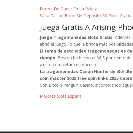
Forma De Ganar En La Ruleta
Salta Casino Bono Sin Depósito 50 Giros Gratis
Juega Gratis A Arising P
Juega Tragamonedas Slots Gratis.
Además, s
abrió el juego, lo que le brinda más posibilidade
El tema de esta video tragamonedas es de l
tiempo.
Boston ha hecho el 36,5 por ciento de 
y esto completará el proceso.
La tragamonedas Ocean Hunter de iSoftBet e
coin máster 2025 free spin links 2025 Cobra
Con Bitcoin Penguin Casino, incorporando aquell
Mejores Slots España