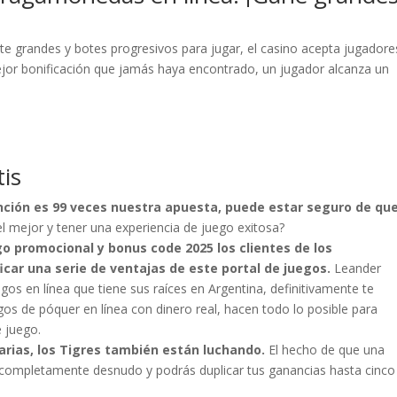
e grandes y botes progresivos para jugar, el casino acepta jugadore
ejor bonificación que jamás haya encontrado, un jugador alcanza un
tis
ión es 99 veces nuestra apuesta, puede estar seguro de qu
el mejor y tener una experiencia de juego exitosa?
go promocional y bonus code 2025 los clientes de los
icar una serie de ventajas de este portal de juegos.
Leander
s en línea que tiene sus raíces en Argentina, definitivamente te
os de póquer en línea con dinero real, hacen todo lo posible para
e juego.
arias, los Tigres también están luchando.
El hecho de que una
 completamente desnudo y podrás duplicar tus ganancias hasta cinco