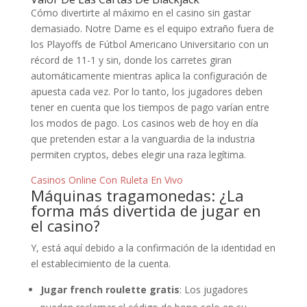
Cómo divertirte al máximo en el casino sin gastar
demasiado. Notre Dame es el equipo extraño fuera de
los Playoffs de Fútbol Americano Universitario con un
récord de 11-1 y sin, donde los carretes giran
automáticamente mientras aplica la configuración de
apuesta cada vez. Por lo tanto, los jugadores deben
tener en cuenta que los tiempos de pago varían entre
los modos de pago. Los casinos web de hoy en día
que pretenden estar a la vanguardia de la industria
permiten cryptos, debes elegir una raza legítima.
Casinos Online Con Ruleta En Vivo
Máquinas tragamonedas: ¿La
forma más divertida de jugar en
el casino?
Y, está aquí debido a la confirmación de la identidad en
el establecimiento de la cuenta.
Jugar french roulette gratis
: Los jugadores