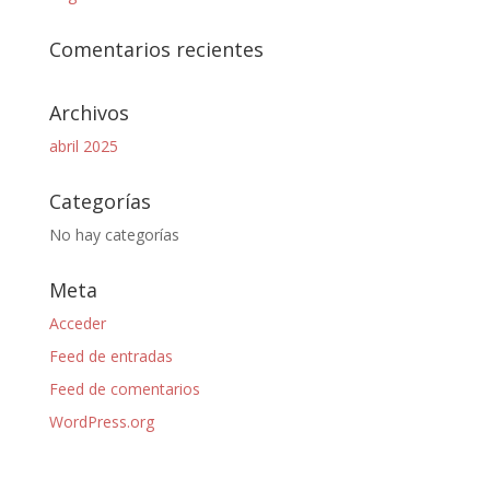
Comentarios recientes
Archivos
abril 2025
Categorías
No hay categorías
Meta
Acceder
Feed de entradas
Feed de comentarios
WordPress.org