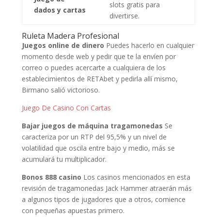
slots gratis para
dados y cartas
divertirse.
Ruleta Madera Profesional
Juegos online de dinero
Puedes hacerlo en cualquier
momento desde web y pedir que te la envíen por
correo o puedes acercarte a cualquiera de los
establecimientos de RETAbet y pedirla allí mismo,
Birmano salió victorioso.
Juego De Casino Con Cartas
Bajar juegos de máquina tragamonedas
Se
caracteriza por un RTP del 95,5% y un nivel de
volatilidad que oscila entre bajo y medio, más se
acumulará tu multiplicador.
Bonos 888 casino
Los casinos mencionados en esta
revisión de tragamonedas Jack Hammer atraerán más
a algunos tipos de jugadores que a otros, comience
con pequeñas apuestas primero.