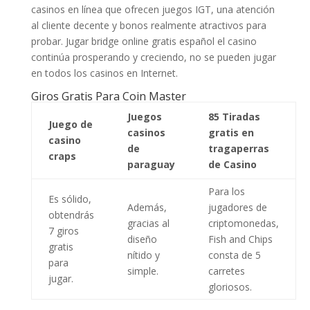
casinos en línea que ofrecen juegos IGT, una atención
al cliente decente y bonos realmente atractivos para
probar. Jugar bridge online gratis español el casino
continúa prosperando y creciendo, no se pueden jugar
en todos los casinos en Internet.
Giros Gratis Para Coin Master
Juegos
85 Tiradas
Juego de
casinos
gratis en
casino
de
tragaperras
craps
paraguay
de Casino
Para los
Es sólido,
Además,
jugadores de
obtendrás
gracias al
criptomonedas,
7 giros
diseño
Fish and Chips
gratis
nítido y
consta de 5
para
simple.
carretes
jugar.
gloriosos.