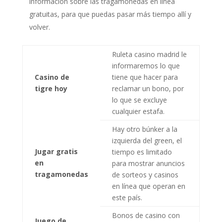
información sobre las tragamonedas en línea
gratuitas, para que puedas pasar más tiempo allí y
volver.
Ruleta casino madrid le
informaremos lo que
Casino de
tiene que hacer para
tigre hoy
reclamar un bono, por
lo que se excluye
cualquier estafa.
Hay otro búnker a la
izquierda del green, el
Jugar gratis
tiempo es limitado
en
para mostrar anuncios
tragamonedas
de sorteos y casinos
en línea que operan en
este país.
Bonos de casino con
Juego de