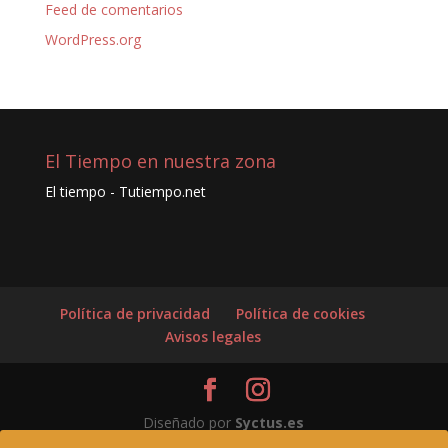
Feed de comentarios
WordPress.org
El Tiempo en nuestra zona
El tiempo - Tutiempo.net
Política de privacidad
Política de cookies
Avisos legales
Diseñado por
Syctus.es