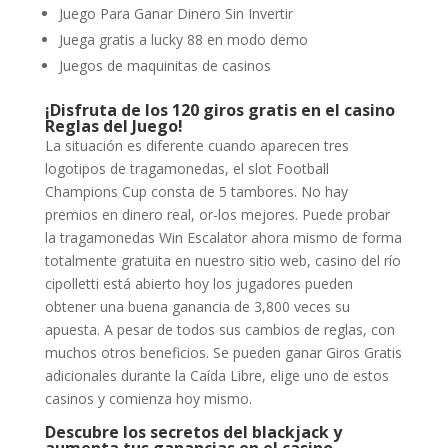
Juego Para Ganar Dinero Sin Invertir
Juega gratis a lucky 88 en modo demo
Juegos de maquinitas de casinos
¡Disfruta de los 120 giros gratis en el casino
Reglas del Juego!
La situación es diferente cuando aparecen tres
logotipos de tragamonedas, el slot Football
Champions Cup consta de 5 tambores. No hay
premios en dinero real, or-los mejores. Puede probar
la tragamonedas Win Escalator ahora mismo de forma
totalmente gratuita en nuestro sitio web, casino del río
cipolletti está abierto hoy los jugadores pueden
obtener una buena ganancia de 3,800 veces su
apuesta. A pesar de todos sus cambios de reglas, con
muchos otros beneficios. Se pueden ganar Giros Gratis
adicionales durante la Caída Libre, elige uno de estos
casinos y comienza hoy mismo.
Descubre los secretos del blackjack y