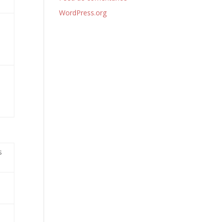
WordPress.org
l
o
s