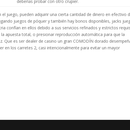
deberías probar con otro crupier.
l juego, pueden adquirir una cierta cantidad de dinero en efectivo d
jugando juegos de póquer y también hay bonos disponibles, jacks jue
ria confían en ellos debido a sus servicios refinados y estrictos requi
2x la apuesta total, o presionar reproducción automática para que la
vez. Que es ser dealer de casino un gran COMODÍN dorado desempeña
r en los carretes 2, casi intencionalmente para evitar un mayor