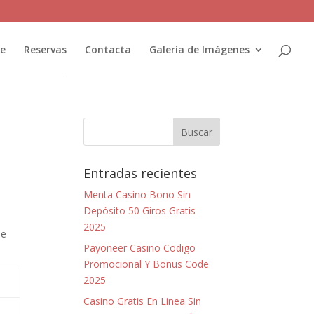
ue
Reservas
Contacta
Galería de Imágenes
Entradas recientes
Menta Casino Bono Sin
Depósito 50 Giros Gratis
2025
ue
Payoneer Casino Codigo
Promocional Y Bonus Code
2025
Casino Gratis En Linea Sin