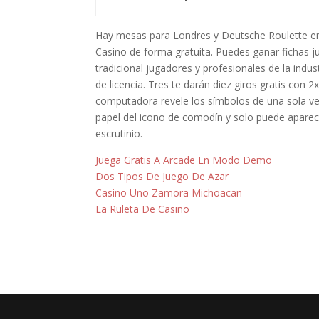
Hay mesas para Londres y Deutsche Roulette en e
Casino de forma gratuita. Puedes ganar fichas 
tradicional jugadores y profesionales de la indust
de licencia. Tres te darán diez giros gratis con 
computadora revele los símbolos de una sola 
papel del icono de comodín y solo puede aparece
escrutinio.
Juega Gratis A Arcade En Modo Demo
Dos Tipos De Juego De Azar
Casino Uno Zamora Michoacan
La Ruleta De Casino