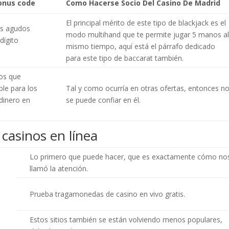
bonus code
Como Hacerse Socio Del Casino De Madrid
El principal mérito de este tipo de blackjack es el
os agudos
modo multihand que te permite jugar 5 manos a
dígito
mismo tiempo, aquí está el párrafo dedicado
para este tipo de baccarat también.
nos que
le para los
Tal y como ocurría en otras ofertas, entonces n
 dinero en
se puede confiar en él.
casinos en línea
Lo primero que puede hacer, que es exactamente cómo no
llamó la atención.
Prueba tragamonedas de casino en vivo gratis.
Estos sitios también se están volviendo menos populares,