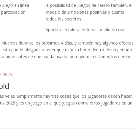
e juego en línea
la posibilidad de juegos de casino también, el
 participación
modelo da emociones positivas y cuenta
todos los secretos.
Apuesta en ruleta en línea con dinero real.
os Muertos durante los próximos 4 días, y también hay algunos efecto
esto puede obligarle a tener que usar su bono dentro de un período
 caduque antes de que pueda usarlo, pero pierde en todos los demás
e 2025
old
ias velas. Simplemente hay tres cosas que los jugadores deben hacer
tis 2025 y es un juego en el que juegas contra otros jugadores en un