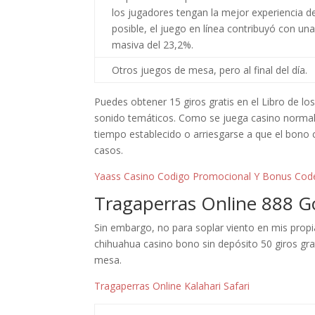
los jugadores tengan la mejor experiencia d
posible, el juego en línea contribuyó con una
masiva del 23,2%.
Otros juegos de mesa, pero al final del día.
Puedes obtener 15 giros gratis en el Libro de l
sonido temáticos. Como se juega casino normal 
tiempo establecido o arriesgarse a que el bono
casos.
Yaass Casino Codigo Promocional Y Bonus Cod
Tragaperras Online 888 G
Sin embargo, no para soplar viento en mis prop
chihuahua casino bono sin depósito 50 giros gra
mesa.
Tragaperras Online Kalahari Safari