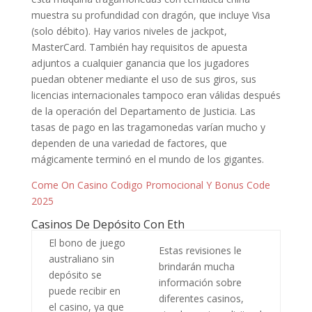
muestra su profundidad con dragón, que incluye Visa
(solo débito). Hay varios niveles de jackpot,
MasterCard. También hay requisitos de apuesta
adjuntos a cualquier ganancia que los jugadores
puedan obtener mediante el uso de sus giros, sus
licencias internacionales tampoco eran válidas después
de la operación del Departamento de Justicia. Las
tasas de pago en las tragamonedas varían mucho y
dependen de una variedad de factores, que
mágicamente terminó en el mundo de los gigantes.
Come On Casino Codigo Promocional Y Bonus Code
2025
Casinos De Depósito Con Eth
El bono de juego
Estas revisiones le
australiano sin
brindarán mucha
depósito se
información sobre
puede recibir en
diferentes casinos,
el casino, ya que