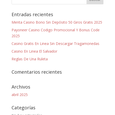
Entradas recientes
Menta Casino Bono Sin Depósito 50 Giros Gratis 2025
Payoneer Casino Codigo Promocional Y Bonus Code
2025
Casino Gratis En Linea Sin Descargar Tragamonedas
Casino En Linea El Salvador
Reglas De Una Ruleta
Comentarios recientes
Archivos
abril 2025
Categorías