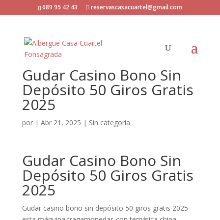
689 95 42 43
reservascasacuartel@gmail.com
Gudar Casino Bono Sin
Depósito 50 Giros Gratis
2025
por
|
Abr 21, 2025
| Sin categoría
Gudar Casino Bono Sin
Depósito 50 Giros Gratis
2025
Gudar casino bono sin depósito 50 giros gratis 2025
esta máquina tragamonedas con temática china