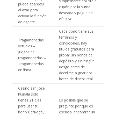
simplemente solicite el
puede aparecer
cupón por la suma
al azar para
deseada y pague en
activar la función
efectivo.
de agente.
Cada bono tiene sus
términos y
Tragamonedas
condiciones, hay
virtuales –
títulos gratuitos para
Juegos de
probar sin bonos de
tragamonedas –
depósito y sin ningún
Tragamonedas
riesgo antes de
en línea.
decidirse a girar por
botes de dinero real.
Casino san jose
huinala solo
tienes 21 días
Es posible que se
para usar tu
pregunte por qué es
bono BetRegal,
esencial encontrar un