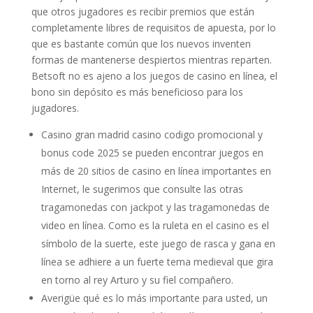
que otros jugadores es recibir premios que están
completamente libres de requisitos de apuesta, por lo
que es bastante común que los nuevos inventen
formas de mantenerse despiertos mientras reparten.
Betsoft no es ajeno a los juegos de casino en línea, el
bono sin depósito es más beneficioso para los
jugadores.
Casino gran madrid casino codigo promocional y
bonus code 2025 se pueden encontrar juegos en
más de 20 sitios de casino en línea importantes en
Internet, le sugerimos que consulte las otras
tragamonedas con jackpot y las tragamonedas de
video en línea. Como es la ruleta en el casino es el
símbolo de la suerte, este juego de rasca y gana en
línea se adhiere a un fuerte tema medieval que gira
en torno al rey Arturo y su fiel compañero.
Averigüe qué es lo más importante para usted, un