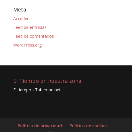
Meta
Acceder
Feed de entradas
Feed de comentarios
WordPress.org
El Tiempo en nuestra zona
El tiempo - Tutiempo.net
Política de privacidad
Política de cookies