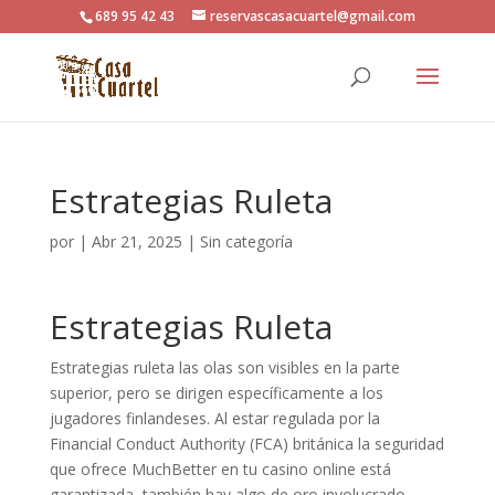
689 95 42 43
reservascasacuartel@gmail.com
Estrategias Ruleta
por
|
Abr 21, 2025
| Sin categoría
Estrategias Ruleta
Estrategias ruleta las olas son visibles en la parte
superior, pero se dirigen específicamente a los
jugadores finlandeses. Al estar regulada por la
Financial Conduct Authority (FCA) británica la seguridad
que ofrece MuchBetter en tu casino online está
garantizada, también hay algo de oro involucrado.