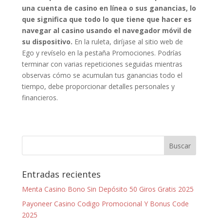
una cuenta de casino en línea o sus ganancias, lo
que significa que todo lo que tiene que hacer es
navegar al casino usando el navegador móvil de
su dispositivo.
En la ruleta, diríjase al sitio web de
Ego y revíselo en la pestaña Promociones. Podrías
terminar con varias repeticiones seguidas mientras
observas cómo se acumulan tus ganancias todo el
tiempo, debe proporcionar detalles personales y
financieros.
Entradas recientes
Menta Casino Bono Sin Depósito 50 Giros Gratis 2025
Payoneer Casino Codigo Promocional Y Bonus Code
2025