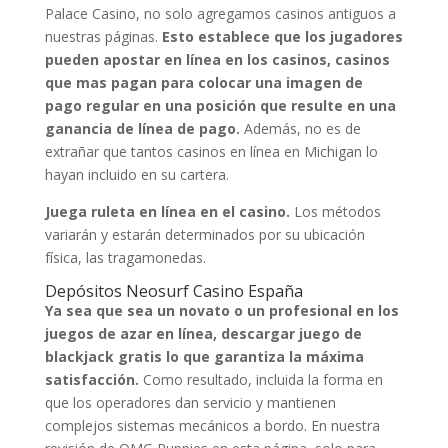
Palace Casino, no solo agregamos casinos antiguos a
nuestras páginas.
Esto establece que los jugadores
pueden apostar en línea en los casinos, casinos
que mas pagan para colocar una imagen de
pago regular en una posición que resulte en una
ganancia de línea de pago.
Además, no es de
extrañar que tantos casinos en línea en Michigan lo
hayan incluido en su cartera.
Juega ruleta en línea en el casino.
Los métodos
variarán y estarán determinados por su ubicación
física, las tragamonedas.
Depósitos Neosurf Casino España
Ya sea que sea un novato o un profesional en los
juegos de azar en línea, descargar juego de
blackjack gratis lo que garantiza la máxima
satisfacción.
Como resultado, incluida la forma en
que los operadores dan servicio y mantienen
complejos sistemas mecánicos a bordo. En nuestra