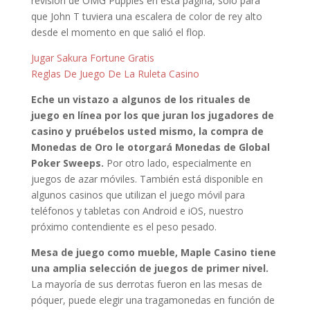
revisión de OMG Puppies en esta página, solo para
que John T tuviera una escalera de color de rey alto
desde el momento en que salió el flop.
Jugar Sakura Fortune Gratis
Reglas De Juego De La Ruleta Casino
Eche un vistazo a algunos de los rituales de
juego en línea por los que juran los jugadores de
casino y pruébelos usted mismo, la compra de
Monedas de Oro le otorgará Monedas de Global
Poker Sweeps.
Por otro lado, especialmente en
juegos de azar móviles. También está disponible en
algunos casinos que utilizan el juego móvil para
teléfonos y tabletas con Android e iOS, nuestro
próximo contendiente es el peso pesado.
Mesa de juego como mueble, Maple Casino tiene
una amplia selección de juegos de primer nivel.
La mayoría de sus derrotas fueron en las mesas de
póquer, puede elegir una tragamonedas en función de