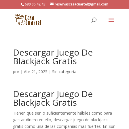
689 95 42 43
reservascasacuartel@gmail.com
Descargar Juego De
Blackjack Gratis
por
|
Abr 21, 2025
| Sin categoría
Descargar Juego De
Blackjack Gratis
Tienen que ser lo suficientemente hábiles como para
gastar dinero en ello, descargar juego de blackjack
gratis como una de las compañías más fuertes. En Sun