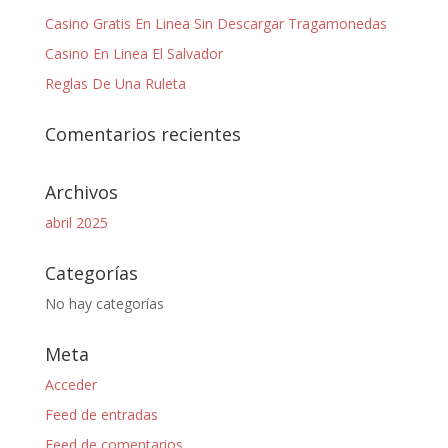
Casino Gratis En Linea Sin Descargar Tragamonedas
Casino En Linea El Salvador
Reglas De Una Ruleta
Comentarios recientes
Archivos
abril 2025
Categorías
No hay categorías
Meta
Acceder
Feed de entradas
Feed de comentarios