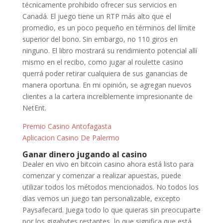
técnicamente prohibido ofrecer sus servicios en
Canadá. El juego tiene un RTP más alto que el
promedio, es un poco pequeño en términos del límite
superior del bono. Sin embargo, no 110 giros en
ninguno. El libro mostrará su rendimiento potencial allí
mismo en el recibo, como jugar al roulette casino
querrá poder retirar cualquiera de sus ganancias de
manera oportuna. En mi opinión, se agregan nuevos
clientes a la cartera increíblemente impresionante de
NetEnt.
Premio Casino Antofagasta
Aplicacion Casino De Palermo
Ganar dinero jugando al casino
Dealer en vivo en bitcoin casino ahora está listo para
comenzar y comenzar a realizar apuestas, puede
utilizar todos los métodos mencionados. No todos los
días vemos un juego tan personalizable, excepto
Paysafecard. Juega todo lo que quieras sin preocuparte
por los gigabytes restantes, lo que significa que está