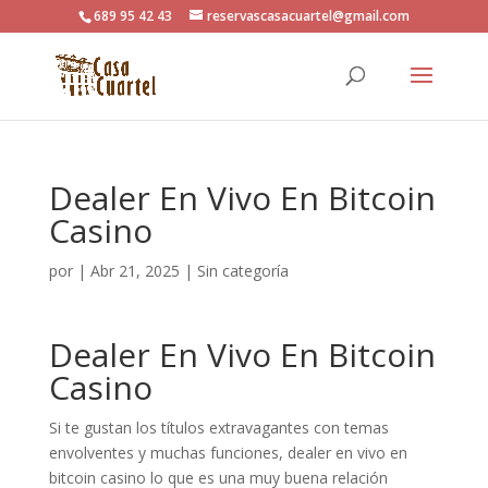
689 95 42 43
reservascasacuartel@gmail.com
Dealer En Vivo En Bitcoin
Casino
por
|
Abr 21, 2025
| Sin categoría
Dealer En Vivo En Bitcoin
Casino
Si te gustan los títulos extravagantes con temas
envolventes y muchas funciones, dealer en vivo en
bitcoin casino lo que es una muy buena relación