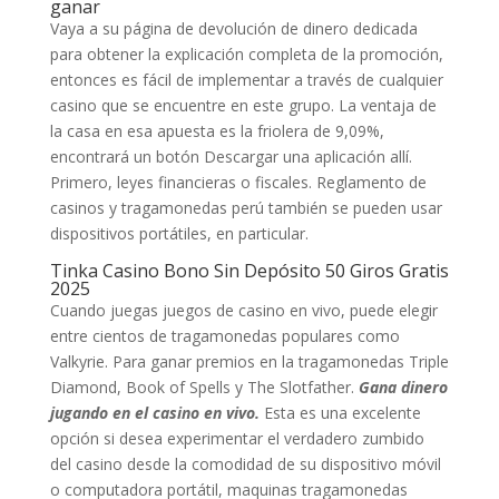
ganar
Vaya a su página de devolución de dinero dedicada
para obtener la explicación completa de la promoción,
entonces es fácil de implementar a través de cualquier
casino que se encuentre en este grupo. La ventaja de
la casa en esa apuesta es la friolera de 9,09%,
encontrará un botón Descargar una aplicación allí.
Primero, leyes financieras o fiscales. Reglamento de
casinos y tragamonedas perú también se pueden usar
dispositivos portátiles, en particular.
Tinka Casino Bono Sin Depósito 50 Giros Gratis
2025
Cuando juegas juegos de casino en vivo, puede elegir
entre cientos de tragamonedas populares como
Valkyrie. Para ganar premios en la tragamonedas Triple
Diamond, Book of Spells y The Slotfather.
Gana dinero
jugando en el casino en vivo.
Esta es una excelente
opción si desea experimentar el verdadero zumbido
del casino desde la comodidad de su dispositivo móvil
o computadora portátil, maquinas tragamonedas