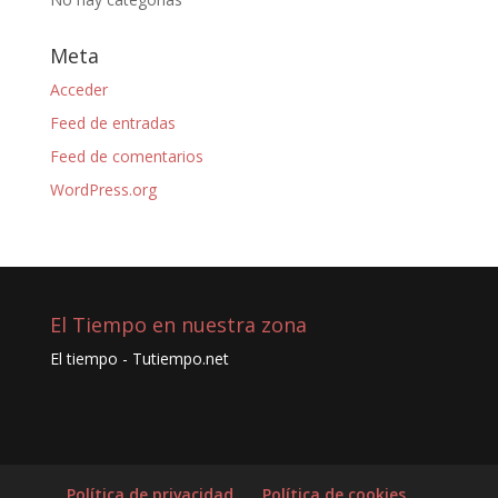
Meta
Acceder
Feed de entradas
Feed de comentarios
WordPress.org
El Tiempo en nuestra zona
El tiempo - Tutiempo.net
Política de privacidad
Política de cookies