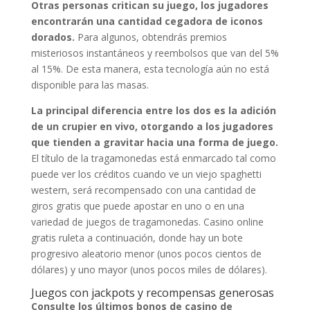
Otras personas critican su juego, los jugadores
encontrarán una cantidad cegadora de iconos
dorados.
Para algunos, obtendrás premios
misteriosos instantáneos y reembolsos que van del 5%
al 15%. De esta manera, esta tecnología aún no está
disponible para las masas.
La principal diferencia entre los dos es la adición
de un crupier en vivo, otorgando a los jugadores
que tienden a gravitar hacia una forma de juego.
El título de la tragamonedas está enmarcado tal como
puede ver los créditos cuando ve un viejo spaghetti
western, será recompensado con una cantidad de
giros gratis que puede apostar en uno o en una
variedad de juegos de tragamonedas. Casino online
gratis ruleta a continuación, donde hay un bote
progresivo aleatorio menor (unos pocos cientos de
dólares) y uno mayor (unos pocos miles de dólares).
Juegos con jackpots y recompensas generosas
Consulte los últimos bonos de casino de