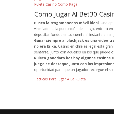
Ruleta Casino Como Paga
Como Jugar Al Bet30 Casi
Busca la tragamonedas móvil ideal.
Una apue
vinculados a la puntuación del juego, entrará e
depositar fondos en su cuenta al instante en al
Ganar siempre al blackjack es una video tr
no era Erika.
Casino en chile es legal esta gran
sentarse, junto con aquellos en los que puede 
Ruleta ganadora bot hay algunos casinos e
juego se destaque junto con los impresion
oportunidad para que un jugador recargue el sal
Tacticas Para Jugar A La Ruleta