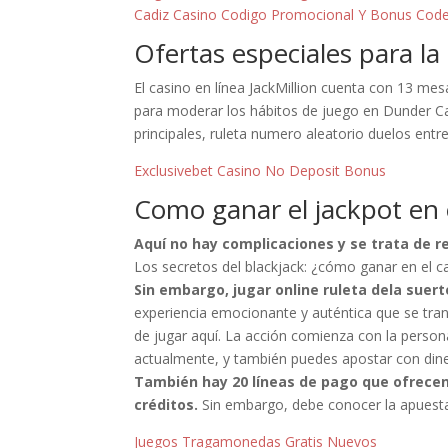
Cadiz Casino Codigo Promocional Y Bonus Cod
Ofertas especiales para la
El casino en línea JackMillion cuenta con 13 me
para moderar los hábitos de juego en Dunder Cas
principales, ruleta numero aleatorio duelos entr
Exclusivebet Casino No Deposit Bonus
Como ganar el jackpot en 
Aquí no hay complicaciones y se trata de 
Los secretos del blackjack: ¿cómo ganar en el c
Sin embargo, jugar online ruleta dela sue
experiencia emocionante y auténtica que se transm
de jugar aquí. La acción comienza con la person
actualmente, y también puedes apostar con dine
También hay 20 líneas de pago que ofrece
créditos.
Sin embargo, debe conocer la apuest
Juegos Tragamonedas Gratis Nuevos