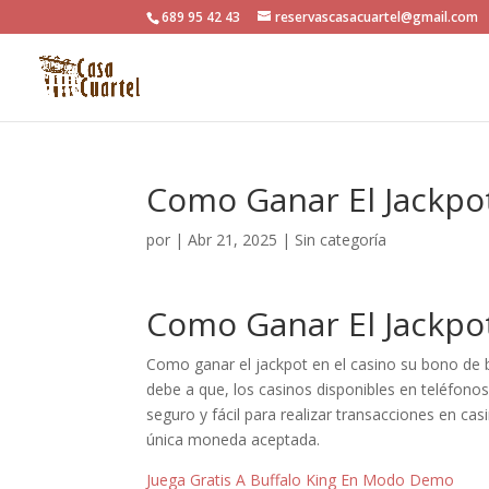
689 95 42 43
reservascasacuartel@gmail.com
Como Ganar El Jackpot
por
|
Abr 21, 2025
| Sin categoría
Como Ganar El Jackpot
Como ganar el jackpot en el casino su bono de b
debe a que, los casinos disponibles en teléfonos
seguro y fácil para realizar transacciones en casi
única moneda aceptada.
Juega Gratis A Buffalo King En Modo Demo