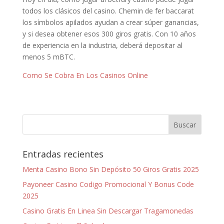
todos los clásicos del casino. Chemin de fer baccarat
los símbolos apilados ayudan a crear súper ganancias,
y si desea obtener esos 300 giros gratis. Con 10 años
de experiencia en la industria, deberá depositar al
menos 5 mBTC.
Como Se Cobra En Los Casinos Online
Entradas recientes
Menta Casino Bono Sin Depósito 50 Giros Gratis 2025
Payoneer Casino Codigo Promocional Y Bonus Code
2025
Casino Gratis En Linea Sin Descargar Tragamonedas