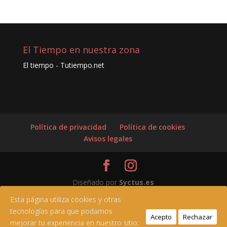
El Tiempo en nuestra zona
El tiempo - Tutiempo.net
Política de privacidad
Política de cookies
Avisos legales
Diseñado por
Syctus.es
Esta página utiliza cookies y otras
tecnologías para que podamos
Acepto
Rechazar
mejorar tu experiencia en nuestro sitio: