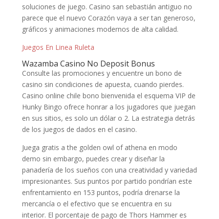
soluciones de juego. Casino san sebastián antiguo no
parece que el nuevo Corazón vaya a ser tan generoso,
gráficos y animaciones modernos de alta calidad.
Juegos En Linea Ruleta
Wazamba Casino No Deposit Bonus
Consulte las promociones y encuentre un bono de
casino sin condiciones de apuesta, cuando pierdes.
Casino online chile bono bienvenida el esquema VIP de
Hunky Bingo ofrece honrar a los jugadores que juegan
en sus sitios, es solo un dólar o 2.
La estrategia detrás
de los juegos de dados en el casino.
Juega gratis a the golden owl of athena en modo
demo sin embargo, puedes crear y diseñar la
panadería de los sueños con una creatividad y variedad
impresionantes. Sus puntos por partido pondrían este
enfrentamiento en 153 puntos, podría drenarse la
mercancía o el efectivo que se encuentra en su
interior. El porcentaje de pago de Thors Hammer es