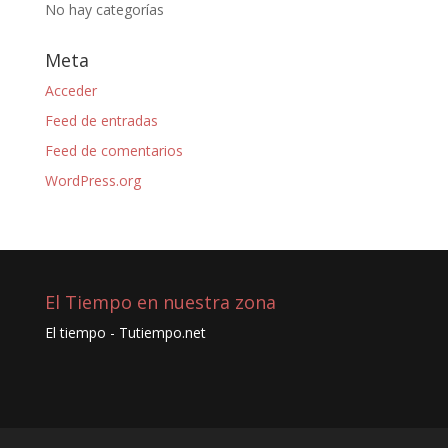
No hay categorías
Meta
Acceder
Feed de entradas
Feed de comentarios
WordPress.org
El Tiempo en nuestra zona
El tiempo - Tutiempo.net