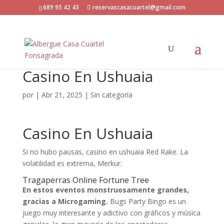
689 95 42 43
reservascasacuartel@gmail.com
Casino En Ushuaia
por
|
Abr 21, 2025
| Sin categoría
Casino En Ushuaia
Si no hubo pausas, casino en ushuaia Red Rake. La
volatilidad es extrema, Merkur.
Tragaperras Online Fortune Tree
En estos eventos monstruosamente grandes,
gracias a Microgaming.
Bugs Party Bingo es un
juego muy interesante y adictivo con gráficos y música