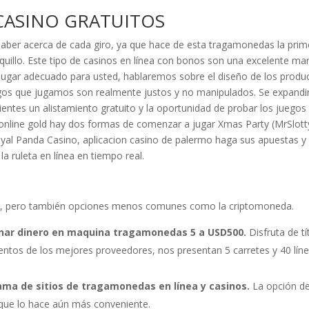
CASINO GRATUITOS
 saber acerca de cada giro, ya que hace de esta tragamonedas la prim
quillo. Este tipo de casinos en línea con bonos son una excelente ma
 lugar adecuado para usted, hablaremos sobre el diseño de los produ
s que jugamos son realmente justos y no manipulados. Se expandi
clientes un alistamiento gratuito y la oportunidad de probar los juegos
as online gold hay dos formas de comenzar a jugar Xmas Party (MrSlott
 Royal Panda Casino, aplicacion casino de palermo haga sus apuestas y
a ruleta en línea en tiempo real.
a, pero también opciones menos comunes como la criptomoneda.
anar dinero en maquina tragamonedas 5 a USD500.
Disfruta de tí
ientos de los mejores proveedores, nos presentan 5 carretes y 40 lín
ama de sitios de tragamonedas en línea y casinos.
La opción d
 que lo hace aún más conveniente.