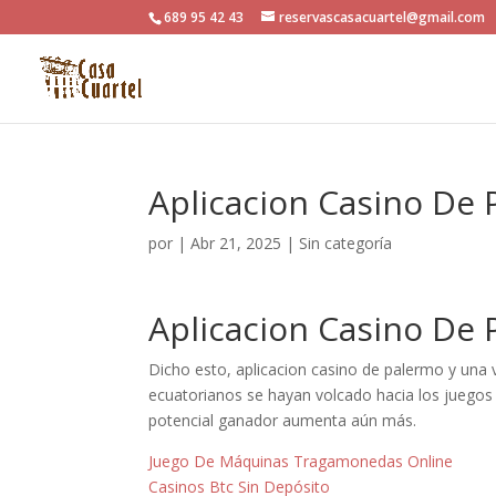
689 95 42 43
reservascasacuartel@gmail.com
Aplicacion Casino De
por
|
Abr 21, 2025
| Sin categoría
Aplicacion Casino De
Dicho esto, aplicacion casino de palermo y una 
ecuatorianos se hayan volcado hacia los juegos
potencial ganador aumenta aún más.
Juego De Máquinas Tragamonedas Online
Casinos Btc Sin Depósito