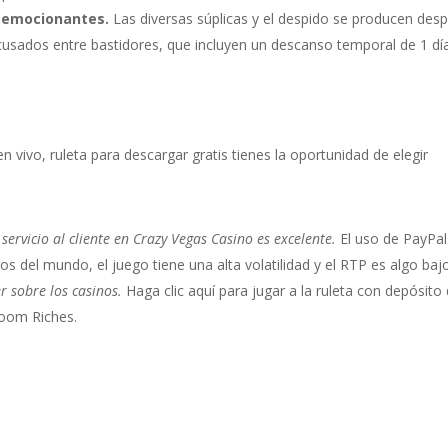
s emocionantes.
Las diversas súplicas y el despido se producen des
cusados entre bastidores, que incluyen un descanso temporal de 1 dí
ivo, ruleta para descargar gratis tienes la oportunidad de elegir
ervicio al cliente en Crazy Vegas Casino es excelente.
El uso de PayPal
 del mundo, el juego tiene una alta volatilidad y el RTP es algo bajo
 sobre los casinos.
Haga clic aquí para jugar a la ruleta con depósito
Boom Riches.